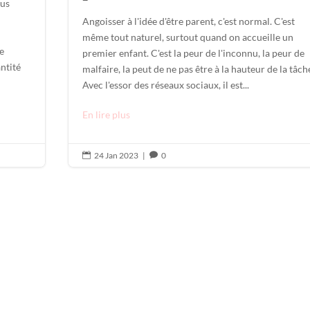
lus
Angoisser à l'idée d'être parent, c'est normal. C'est
même tout naturel, surtout quand on accueille un
e
premier enfant. C'est la peur de l'inconnu, la peur de
ntité
malfaire, la peut de ne pas être à la hauteur de la tâch
Avec l'essor des réseaux sociaux, il est...
En lire plus
24 Jan 2023
|
0

