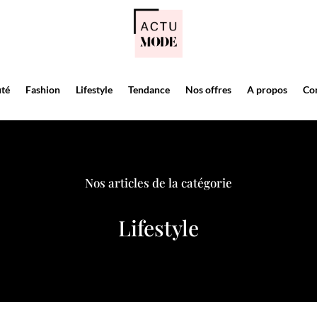
té
Fashion
Lifestyle
Tendance
Nos offres
A propos
Co
té
Fashion
Lifestyle
Tendance
Nos offres
A propos
Co
Nos articles de la catégorie
Lifestyle