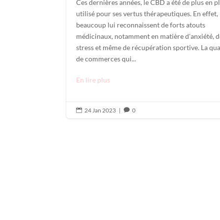
Ces dernières années, le CBD a été de plus en p
utilisé pour ses vertus thérapeutiques. En effet,
beaucoup lui reconnaissent de forts atouts
médicinaux, notamment en matière d'anxiété, d
stress et même de récupération sportive. La qua
de commerces qui...
En lire plus
24 Jan 2023
|
0

