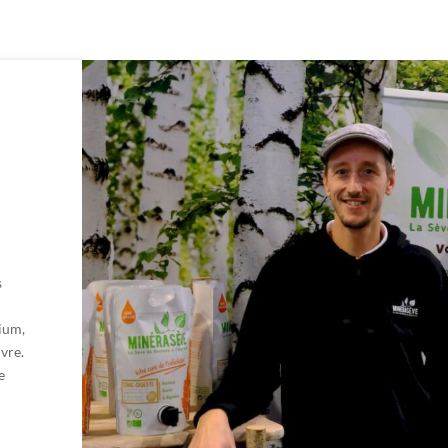
s
cium,
ivre.
e